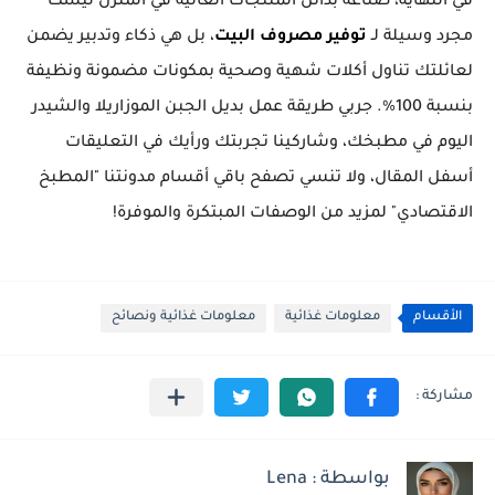
في النهاية، صناعة بدائل المنتجات الغالية في المنزل ليست
مجرد وسيلة لـ
توفير مصروف البيت
، بل هي ذكاء وتدبير يضمن
لعائلتك تناول أكلات شهية وصحية بمكونات مضمونة ونظيفة
بنسبة 100%. جربي طريقة عمل بديل الجبن الموزاريلا والشيدر
اليوم في مطبخك، وشاركينا تجربتك ورأيك في التعليقات
أسفل المقال، ولا تنسي تصفح باقي أقسام مدونتنا "المطبخ
الاقتصادي" لمزيد من الوصفات المبتكرة والموفرة!
الأقسام
معلومات غذائية
معلومات غذائية ونصائح
بواسطة : Lena