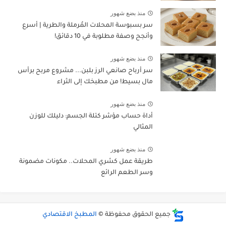
منذ بضع شهور
سر بسبوسة المحلات المُرملة والطرية | أسرع
وأنجح وصفة مطلوبة في 10 دقائق!
منذ بضع شهور
سر أرباح صانعي الرز بلبن... مشروع مربح برأس
مال بسيط! من مطبخك إلى الثراء
منذ بضع شهور
أداة حساب مؤشر كتلة الجسم: دليلك للوزن
المثالي
منذ بضع شهور
طريقة عمل كشري المحلات.. مكونات مضمونة
وسر الطعم الرائع
جميع الحقوق محفوظة ©
المطبخ الاقتصادي