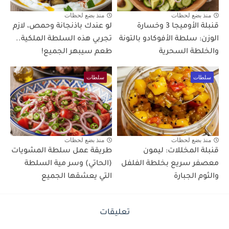
منذ بضع لحظات
منذ بضع لحظات
قنبلة الأوميجا 3 وخسارة
لو عندك باذنجانة وحمص، لازم
الوزن: سلطة الأفوكادو بالتونة
تجربي هذه السلطة الملكية..
والخلطة السحرية
طعم سيبهر الجميع!
سلطات
سلطات
منذ بضع لحظات
منذ بضع لحظات
قنبلة المخللات: ليمون
طريقة عمل سلطة المشويات
معصفر سريع بخلطة الفلفل
(الحاتي) وسر مية السلطة
والثوم الجبارة
التي يعشقها الجميع
تعليقات