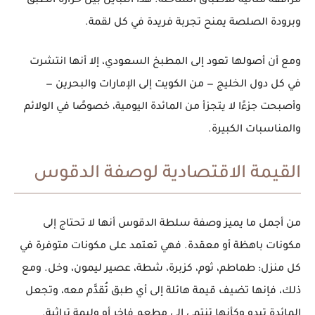
مرافقة مثالية للأطباق الساخنة. هذا التباين بين حرارة الطبق
وبرودة الصلصة يمنح تجربة فريدة في كل لقمة.
ومع أن أصولها تعود إلى
المطبخ السعودي
، إلا أنها انتشرت
في كل دول الخليج — من الكويت إلى الإمارات والبحرين —
وأصبحت جزءًا لا يتجزأ من المائدة اليومية، خصوصًا في الولائم
والمناسبات الكبيرة.
القيمة الاقتصادية لوصفة الدقوس
من أجمل ما يميز وصفة
سلطة الدقوس
أنها لا تحتاج إلى
مكونات باهظة أو معقدة. فهي تعتمد على مكونات متوفرة في
كل منزل:
طماطم، ثوم، كزبرة، شطة، عصير ليمون، وخل
. ومع
ذلك، فإنها تضيف قيمة هائلة إلى أي طبق تُقدَّم معه، وتجعل
المائدة تبدو وكأنها تنتمي إلى مطعم فاخر أو وليمة تراثية.