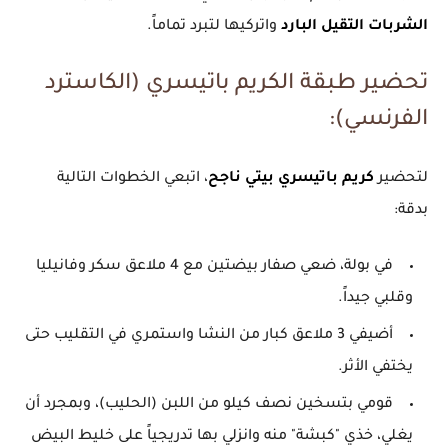
الشربات التقيل البارد
واتركيها لتبرد تماماً.
تحضير طبقة الكريم باتيسري (الكاسترد
الفرنسي):
لتحضير
كريم باتيسري بيتي ناجح
، اتبعي الخطوات التالية
بدقة:
في بولة، ضعي صفار بيضتين مع 4 ملاعق سكر وفانيليا
وقلبي جيداً.
أضيفي 3 ملاعق كبار من النشا واستمري في التقليب حتى
يختفي الأثر.
قومي بتسخين نصف كيلو من اللبن (الحليب)، وبمجرد أن
يغلي، خذي "كبشة" منه وانزلي بها تدريجياً على خليط البيض