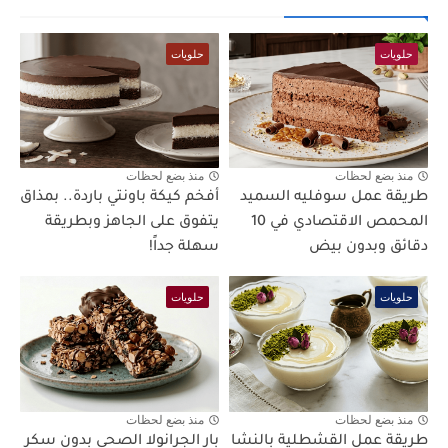
حلويات
حلويات
منذ بضع لحظات
منذ بضع لحظات
طريقة عمل سوفليه السميد
أفخم كيكة باونتي باردة.. بمذاق
المحمص الاقتصادي في 10
يتفوق على الجاهز وبطريقة
دقائق وبدون بيض
سهلة جداً!
حلويات
حلويات
منذ بضع لحظات
منذ بضع لحظات
طريقة عمل القشطلية بالنشا
بار الجرانولا الصحي بدون سكر