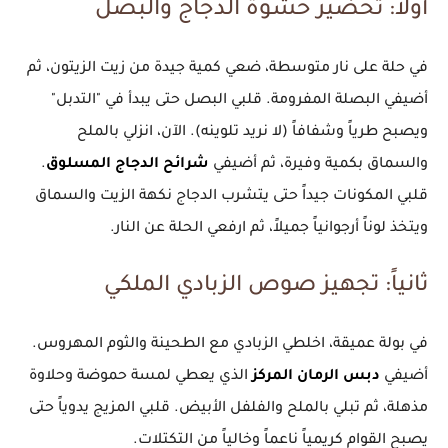
أولاً: تحضير حشوة الدجاج والبصل
في حلة على نار متوسطة، ضعي كمية جيدة من زيت الزيتون، ثم
أضيفي البصلة المفرومة. قلبي البصل حتى يبدأ في "التدبل"
ويصبح طرياً وشفافاً (لا نريد تلوينه). الآن، انزلي بالملح
والسماق بكمية وفيرة، ثم أضيفي
شرائح الدجاج المسلوق
.
قلبي المكونات جيداً حتى يتشرب الدجاج نكهة الزيت والسماق
ويتخذ لوناً أرجوانياً جميلاً، ثم ارفعي الحلة عن النار.
ثانياً: تجهيز صوص الزبادي الملكي
في بولة عميقة، اخلطي الزبادي مع الطحينة والثوم المهروس.
أضيفي
دبس الرمان المركز
الذي يعطي لمسة حموضة وحلاوة
مذهلة، ثم تبلي بالملح والفلفل الأبيض. قلبي المزيج يدوياً حتى
يصبح القوام كريمياً ناعماً وخالياً من التكتلات.