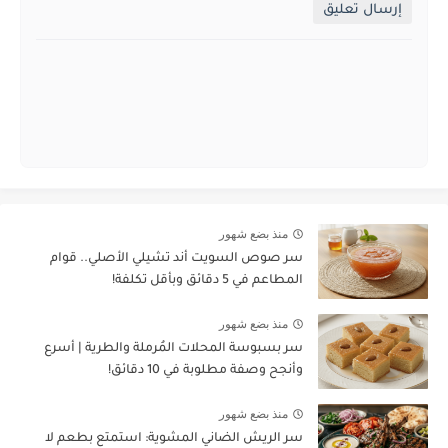
إرسال تعليق
منذ بضع شهور
سر صوص السويت أند تشيلي الأصلي.. قوام
المطاعم في 5 دقائق وبأقل تكلفة!
منذ بضع شهور
سر بسبوسة المحلات المُرملة والطرية | أسرع
وأنجح وصفة مطلوبة في 10 دقائق!
منذ بضع شهور
سر الريش الضاني المشوية: استمتع بطعم لا