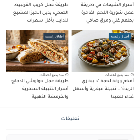
أسرار الشيفات في طريقة
طريقة عمل كريب القرنبيط
عمل شوربة اللحم الفاخرة
الصحي: بديل الخبز المشبع
بطعم غني ومرق صافي
للدايت بأقل سعرات
أطباق رئيسية
أطباق رئيسية
منذ بضع لحظات
منذ بضع لحظات
أفخم ورقة لحمة "دايبة زي
طريقة عمل حواوشي الدجاج:
الزبدة".. تتبيلة عبقرية وأسهل
أسرار التتبيلة السحرية
غداء للعيد!
والقرمشة الذهبية
تعليقات