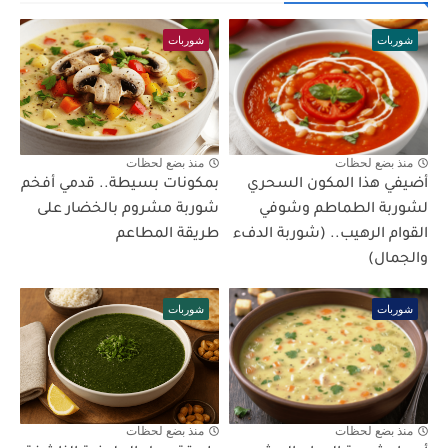
شوربات
شوربات
منذ بضع لحظات
منذ بضع لحظات
أضيفي هذا المكون السحري
بمكونات بسيطة.. قدمي أفخم
لشوربة الطماطم وشوفي
شوربة مشروم بالخضار على
القوام الرهيب.. (شوربة الدفء
طريقة المطاعم
والجمال)
شوربات
شوربات
منذ بضع لحظات
منذ بضع لحظات