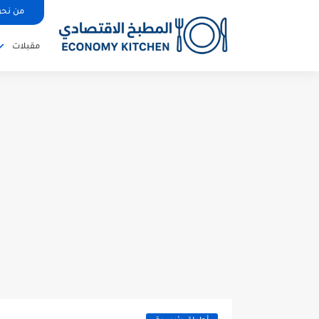
من نح
مقبلات