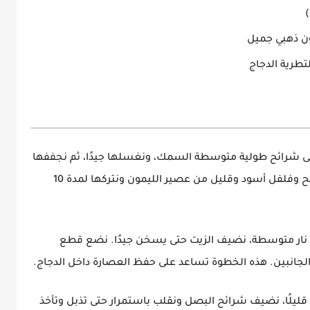
ن ذهبي جميل
تطرية الدجاج
ى شرائح طولية متوسطة السمك، ونغسلها جيدًا، ثم نجففها
بورق مطبخ. نضعها في طبق عميق مع رشة ملح وفلفل أسود وقليل من عصير الليمون ونتركها لمدة 10
نار متوسطة، نضيف الزيت حتى يسخن جيدًا. نضع قطع
من الجانبين. هذه الخطوة تساعد على حفظ العصارة داخل الدجاج.
 قليلًا، نضيف شرائح البصل ونقلب باستمرار حتى تذبل وتأخذ