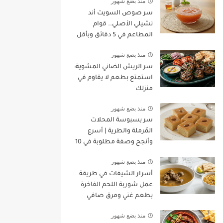
منذ بضع شهور
سر صوص السويت أند
تشيلي الأصلي.. قوام
المطاعم في 5 دقائق وبأقل
تكلفة!
منذ بضع شهور
سر الريش الضاني المشوية:
استمتع بطعم لا يقاوم في
منزلك
منذ بضع شهور
سر بسبوسة المحلات
المُرملة والطرية | أسرع
وأنجح وصفة مطلوبة في 10
دقائق!
منذ بضع شهور
أسرار الشيفات في طريقة
عمل شوربة اللحم الفاخرة
بطعم غني ومرق صافي
منذ بضع شهور