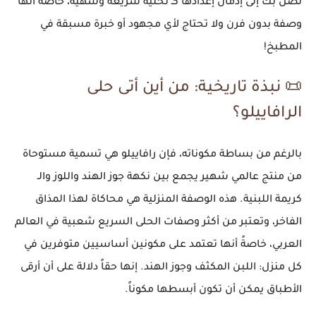
تصل بك إلى إدمان إعدادها كـ تحلية سريعة وشهية، خاصةً أنها
وصفة بدون فرن ولا تحتاج لأي مجهود أو خبرة مسبقة في
المطبخ!
📜 نبذة تاريخية: من أين أتى حلى
الرافاييلو؟
بالرغم من بساطة مكوناته، فإن رافاييلو هي تسمية مستوحاة
من منتج عالمي شهير يجمع بين نكهة جوز الهند واللوز والـ
كريمة اللبنية. هذه الوصفة المنزلية هي محاكاة لهذا المذاق
الفاخر، وتعتبر من أكثر وصفات الحلى السريع شعبية في العالم
العربي، خاصةً أنها تعتمد على مكونين أساسيين متوفرين في
كل منزل: اللبن المكثف وجوز الهند. إنها حقاً دلالة على أن أرقى
الأطباق يمكن أن تكون أبسطها مكوناً.