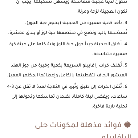
تتكون لدينا عجينة متماسكة ويسهل تشكيلها. يجب أن
تكون العجينة لزجة ومرنة.
نأخذ كمية صغيرة من العجينة (بحجم حبة الجوز).
نُسطّحها باليد ونضع في منتصفها حبة لوز أو بندق مقشرة.
نُغلق العجينة جيداً حول حبة اللوز ونشكلها على هيئة كرة
صغيرة متناسقة.
نُغلف كرات رافاييلو السريعة بكمية وفيرة من جوز الهند
المبشور الجاف لتغطيتها بالكامل وإعطائها المظهر المميز.
تُنقل الكرات إلى طبق وتُبرد في الثلاجة لمدة لا تقل عن 3-4
ساعات، ويفضل ليلة كاملة، لضمان تماسكها وتحولها إلى
تحلية باردة فاخرة.
🥥 فوائد مذهلة لمكونات حلى