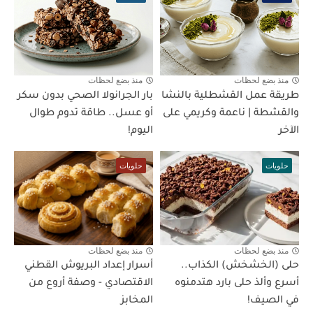
منذ بضع لحظات
منذ بضع لحظات
طريقة عمل القشطلية بالنشا
بار الجرانولا الصحي بدون سكر
والقشطة | ناعمة وكريمي على
أو عسل.. طاقة تدوم طوال
الآخر
اليوم!
حلويات
حلويات
منذ بضع لحظات
منذ بضع لحظات
حلى (الخشخش) الكذاب..
أسرار إعداد البريوش القطني
أسرع وألذ حلى بارد هتدمنوه
الاقتصادي - وصفة أروع من
في الصيف!
المخابز