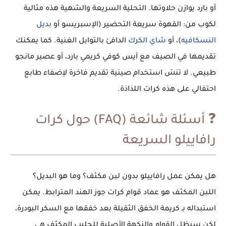
أو بارد يوازن حلاوتها. التحلية السريعة والشهية هذه مثالية
لكوب من: القهوة سريعة التحضير (الإسبريسو أو
بديل
النسكافيه
)، أو
شاي الكرك
الدافئ بالتوابل الغنية. كما يمكنك
تقديمها في الصيف مع آيس كوفي كريمي بارد، أو عصير مانجو
طبيعي. لا تنسَ استخدام صينية تقديم فاخرة لإضفاء طابع
احتفالي على هذه كرات اللذاذة.
❓ أسئلة شائعة (FAQ) حول كرات
رافاييلو السريعة
هل يمكن عمل رافاييلو بدون لبن مكثف؟ وما هو البديل؟
اللبن المكثف هو عماد قوام كرات جوز الهند المترابط. يمكن
استبداله بـ كريمة الخفق الثقيلة بعد خفقها مع السكر البودرة،
لكن سيظل القوام والنكهة الأصلية للحليب المكثف هي