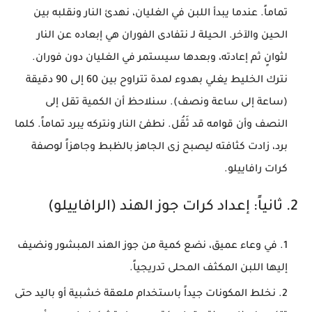
تماماً. عندما يبدأ اللبن في الغليان، نهدئ النار ونقلبه بين
الحين والآخر. الحيلة لـ نتفادى الفوران هي إبعاده عن النار
لثوانٍ ثم إعادته، وبعدها سيستمر في الغليان دون فوران.
نترك الخليط يغلي بهدوء لمدة تتراوح بين 60 إلى 90 دقيقة
(ساعة إلى ساعة ونصف). سنلاحظ أن الكمية تقل إلى
النصف وأن قوامه قد ثَقُل. نطفئ النار ونتركه يبرد تماماً. كلما
برد، زادت كثافته ليصبح زى الجاهز بالظبط وجاهزاً لوصفة
كرات رافاييلو.
2. ثانياً: إعداد كرات جوز الهند (الرافاييلو)
في وعاء عميق، نضع كمية من جوز الهند المبشور ونضيف
إليها اللبن المكثف المحلى تدريجياً.
نخلط المكونات جيداً باستخدام ملعقة خشبية أو باليد حتى