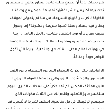
هل تخيلت يوماً أن تصنع تحلية فاخرة بمذاق عالمي لا يستغرق
تحضيرها أكثر من عشر دقائق؟ نعم، هذا ممكن مع وصفتنا
الخارقة لـ كرات رافاييلو السريعة. من منا لم يتعرض لموقف
يحتاج فيه لإعداد وصفة تحلية سريعة ومشرفة؟ إما وصول
ضيف مفاجئ، أو نوبة اشتهاء مفاجئة لـ الحلى البارد، أو ربما
تحضير إضافة مميزة وفاخرة لـ حفلاتك المبهجة. هذه الوصفة
هي بوابتك لعالم الحلى الاقتصادي والتحلية الباردة التي تفوق
الجاهز جودةً ومذاقاً.
الرافاييلو، تلك الكرات البيضاء الساحرة المغطاة بـ جوز الهند
المبشور، والمحشوة بـ اللوز، والتي يجمعها القوام الكريمي لـ
اللبن المكثف المحلى، لم تعد حكراً على المحلات الكبرى. اليوم،
سنكسر حاجز التعقيد ونقدم لك حلى الثلاث مكونات الذي
سيصبح توقيعك في كل مناسبة. استعد لتجربة لا تُنسى، قد