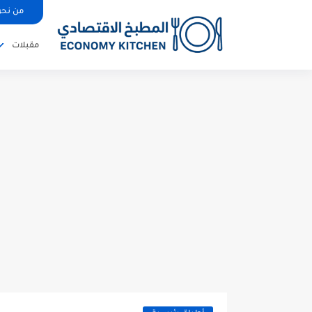
من نح
مقبلات