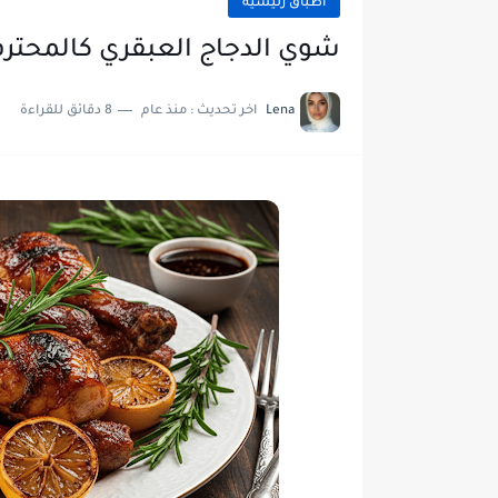
أطباق رئيسية
شوي الدجاج العبقري كالمحترفين
Lena
اخر تحديث :
منذ عام
8 دقائق للقراءة