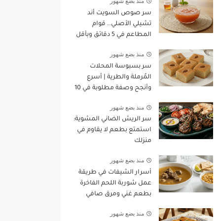
منذ بضع شهور
سر صوص السويت أند
تشيلي الأصلي.. قوام
المطاعم في 5 دقائق وبأقل
تكلفة!
منذ بضع شهور
سر بسبوسة المحلات
المُرملة والطرية | أسرع
وأنجح وصفة مطلوبة في 10
دقائق!
منذ بضع شهور
سر الريش الضاني المشوية:
استمتع بطعم لا يقاوم في
منزلك
منذ بضع شهور
أسرار الشيفات في طريقة
عمل شوربة اللحم الفاخرة
بطعم غني ومرق صافي
منذ بضع شهور