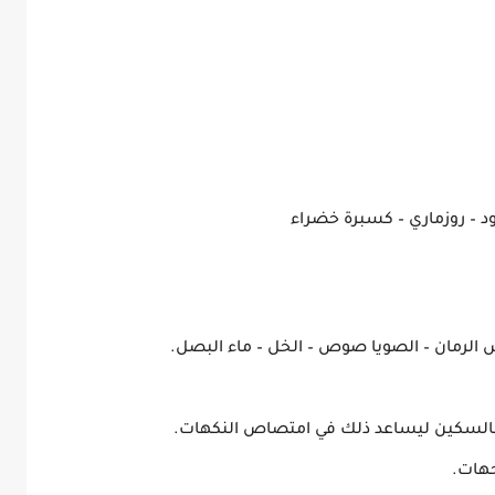
د
–
روزماري
–
كسبرة خضراء
 الرمان – الصويا صوص – الخل – ماء البصل.
بالسكين ليساعد ذلك في امتصاص النكهات.
جهات.