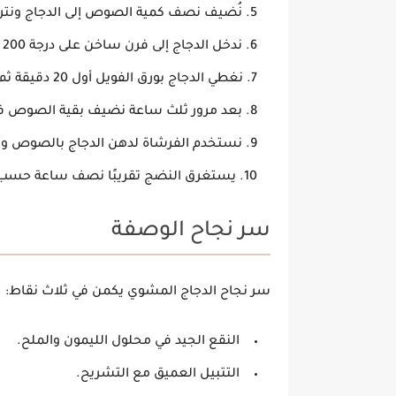
نُضيف نصف كمية الصوص إلى الدجاج ونترك
ندخل الدجاج إلى فرن ساخن على درجة 200 مع تشغيل الشواية العلوية إن أمكن.
نغطي الدجاج بورق الفويل أول 20 دقيقة ثم نكشفه.
بعد مرور ثلث ساعة نضيف بقية الصوص فو
نستخدم الفرشاة لدهن الدجاج بالصوص والعص
يستغرق النضج تقريبًا نصف ساعة حسب ح
سر نجاح الوصفة
سر نجاح
الدجاج المشوي
يكمن في ثلاث نقاط:
النقع الجيد في محلول الليمون والملح.
التتبيل العميق مع التشريح.