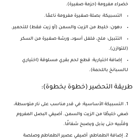
خضراء مفرومة (حزمة صغيرة).
التسبيكة: بصلة صغيرة مفرومة ناعمًا.
دهون: خليط من الزيت والسمن (أو زيت فقط) للتحمير.
التتبيل: ملح، فلفل أسود، ورشة صغيرة من السكر
(للتوازن).
إضافة اختيارية: قطع لحم بقري مسلوقة (اختياري
لـ
السبانخ باللحمة
).
طريقة التحضير (خطوة بخطوة):
التسبيكة الأساسية: في قدر مناسب على نار متوسطة،
ضعي خليطًا من الزيت والسمن. أضيفي البصل المفروم
وقلّبيه حتى يذبل ويصبح شفافًا.
إضافة الطماطم: أضيفي عصير الطماطم وصلصة