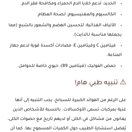
الحديد: لدعم خلايا الدم الحمراء ومكافحة
فقر الدم
.
الكالسيوم والمغنيسيوم: لـ
صحة العظام
.
الألياف الغذائية: لتحسين الهضم والشعور بالشبع (مما
يجعلها مناسبة لـ
الدايت
).
فيتامين C وفيتامين E: مضادات أكسدة قوية لدعم
جهاز
المناعة
.
حمض الفوليك (فيتامين B9): حيوي خاصة للحوامل.
⚠️ تنبيه طبي هام!
على الرغم من
الفوائد الكبيرة للسبانخ
، يجب التنبيه إلى أنها
غنية بمركبات تسمى الأوكسالات. بالنسبة للأشخاص الذين
يعانون من مشاكل في الكلى أو لديهم تاريخ مع حصوات الكلى،
يُفضل استشارة الطبيب حول الكميات المسموح بها. كما أن