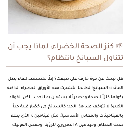
🌱 كنز الصحة الخضراء: لماذا يجب أن
تتناول
السبانخ
بانتظام؟
هل تبحث عن قوة خارقة على طبقك؟ إذاً، فلتستعد للقاء بطل
المائدة:
السبانخ
! لطالما اشتهرت هذه الأوراق الخضراء الداكنة
بكونها
كنزاً للصحة
و
مصدراً لا يستهان به للحديد
. لكن الفوائد
الكبيرة لا تتوقف عند هذا الحد؛ فالسبانخ هي خضار غنية جداً
بـ
الفيتامينات والمعادن
الأساسية، مثل فيتامين K الذي يدعم
صحة العظام، وفيتامين A الضروري للرؤية، وحمض الفوليك