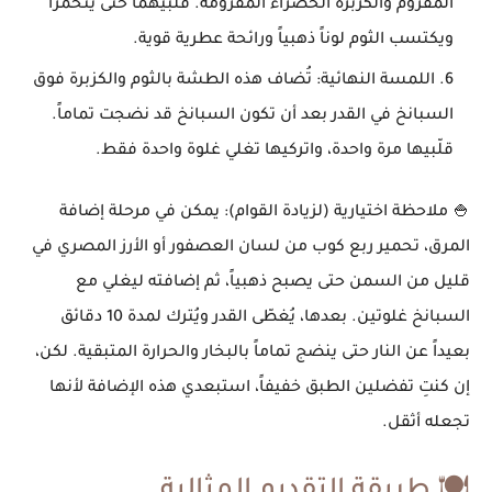
المفروم والكزبرة الخضراء المفرومة. قلّبيهما حتى
يتحمّرا
ويكتسب الثوم لوناً ذهبياً ورائحة عطرية قوية.
اللمسة النهائية: تُضاف هذه
الطشة بالثوم والكزبرة
فوق
السبانخ في القدر بعد أن تكون السبانخ قد نضجت تماماً.
قلّبيها مرة واحدة، واتركيها تغلي غلوة واحدة فقط.
🍚 ملاحظة اختيارية (لزيادة القوام):
يمكن في مرحلة إضافة
المرق،
تحمير ربع كوب من لسان العصفور أو الأرز المصري
في
قليل من السمن حتى يصبح ذهبياً، ثم إضافته ليغلي مع
السبانخ غلوتين. بعدها، يُغطّى القدر ويُترك لمدة 10 دقائق
بعيداً عن النار حتى ينضج تماماً بالبخار والحرارة المتبقية. لكن،
إن كنتِ تفضلين الطبق خفيفاً، استبعدي هذه الإضافة لأنها
تجعله أثقل.