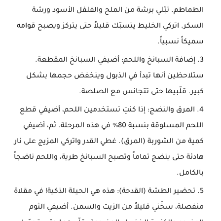
الطماطم. تبّلي برشة من الملح والفلفل الأسود ورشة
السكر. اتركي الخليط يتسبّك قليلاً حتى يتركز ويصبح قوامه
سميكاً نسبياً.
إضافة السبانخ واللحم: أضيفي السبانخ المقطعة.
ستلاحظين أنها تبدأ في الذبول وينخفض حجمها بشكل
كبير. قلّبيها حتى تتجانس مع الصلصة.
المرق والنضج: إذا كنتِ تستخدمين اللحم، أضيفي قطع
اللحم المسلوقة بنسبة 80٪ في هذه المرحلة. ثم، أضيفي
كمية من الشوربة (المرق). غطي القدر واتركي المزيج على نار
هادئة حتى
ينضج تماماً
وتصبح السبانخ طرية، واللحم ناضجاً
بالكامل.
تحضير الطشة (القدحة): هذه هي
الحيلة الذكية
! في مقلاة
منفصلة، سخّني قليلاً من الزيت والسمن. أضيفي الثوم