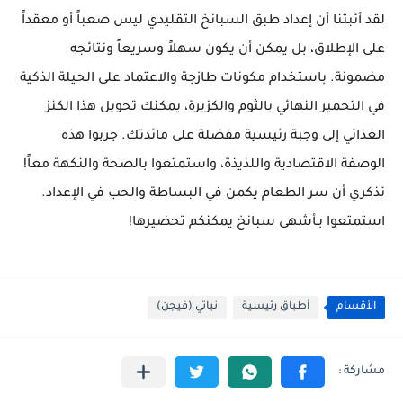
لقد أثبتنا أن إعداد طبق
السبانخ التقليدي
ليس صعباً أو معقداً
على الإطلاق، بل يمكن أن يكون
سهلاً وسريعاً
ونتائجه
مضمونة. باستخدام
مكونات طازجة
والاعتماد على
الحيلة الذكية
في التحمير النهائي بالثوم والكزبرة، يمكنك تحويل هذا
الكنز
الغذائي
إلى وجبة رئيسية مفضلة على مائدتك. جربوا هذه
الوصفة الاقتصادية
واللذيذة، واستمتعوا بالصحة والنكهة معاً!
تذكري أن سر الطعام يكمن في البساطة والحب في الإعداد.
استمتعوا بـ
أشهى سبانخ
يمكنكم تحضيرها!
الأقسام
أطباق رئيسية
نباتي (فيجن)