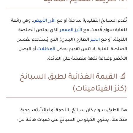
🍽️ طريقة التقديم المثالية
تُقدم
السبانخ التقليدية
ساخنة أو مع
الأرز الأبيض
، وهي رائعة
للغاية سواء قُدمت مع
الأرز المعمر
الذي يمتص الصلصة
اللذيذة، أو مع
الخبز
الطازج (البلدي) الذي يُستخدم لغمس
الصلصة الغنية. لا تنسِ تقديم بعض
المخللات
أو البصل
الأخضر لإضافة نكهة منعشة على المائدة.
🔬 القيمة الغذائية لطبق السبانخ
(كنز الفيتامينات)
هذا الطبق، سواء كان
سبانخ باللحمة
أو نباتياً، يُعد وجبة
متكاملة. يحتوي الكيلو من السبانخ على كميات هائلة من: