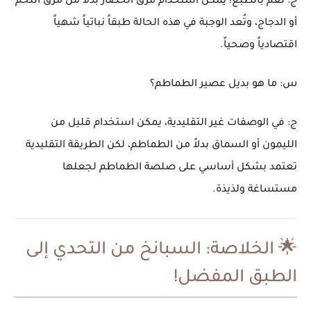
ج: نعم بالطبع! يمكن استخدام
مرق الخضار
بدلاً من مرق اللحم
أو الدجاج، وتُعد الوجبة في هذه الحالة طبقاً نباتياً شهياً
اقتصادياً
وصحياً.
س: ما هو بديل عصير الطماطم؟
ج: في الوصفات غير التقليدية، يمكن استخدام قليل من
الليمون أو السماق بدلاً من الطماطم، لكن
الطريقة التقليدية
تعتمد بشكل أساسي على صلصة الطماطم لجعلها
مستساغة ولذيذة.
🌟 الخلاصة:
السبانخ
من التحدي إلى
الطبق المفضل!