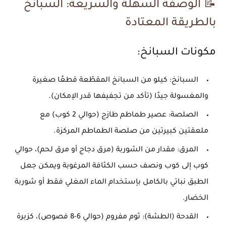
📝 الوصفة السهلة والسريعة:
السبانخ
بالطريقة المعتادة
مكونات السبانخ
:
السبانخ: كيلو من
السبانخ المقطّعة قطعًا صغيرة
والمغسولة جيدًا (تأكد من تجفيفها قدر الإمكان).
الصلصة: عصير طماطم طازج (حوالي 2 كوب) مع
ملعقتين كبيرتين من صلصة الطماطم المركزة.
المرق: مقدار من الشوربة (
مرق دجاج
أو
مرق لحم
)، حوالي
كوب إلى كوب ونصف حسب الكثافة المرغوبة ويمكن جعل
الطبق نباتي بالكامل بإستخدام الماء المغلي فقط أو شوربة
الخضار.
القدحة (الطشة): ثوم مفروم (حوالي 6-8 فصوص)، كزبرة