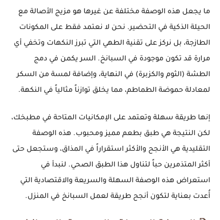
ما يجعل هذه الوصفة مختلفة عن غيرها هو مزيج الأصالة مع
الحيلة الذكية
في التحضير. نحن لا نعتمد فقط على المكونات
الطازجة، بل نركز على تقنية الطهي التي تبرز النكهات وتخفي أي
مرارة قد تكون موجودة في السبانخ. السر يكمن في دمج
الطشة
(الثوم والكزبرة) في النهاية، وإضافة لمسة من السكر
لمعادلة حموضة الطماطم، مما يخلق توازناً مثالياً في النكهة.
إنها طريقة
سهلة
وتعتمد على
الإمكانيات المتاحة
في مطبخك،
لكن النتيجة هي طبق بطعم
مميز ومحبوب
. هذه الوصفة
التقليدية هي الأنجح والأكثر استقراراً في المذاق، وستجعل حتى
أكثر المتذمرين حباً لتناول هذا الطبق الصحي. لنبدأ في
استعراض هذه
الوصفة السهلة والسريعة والاقتصادية
التي
أُعدت بعناية لتكون
أنجح طريقة لعمل السبانخ
في المنزل.